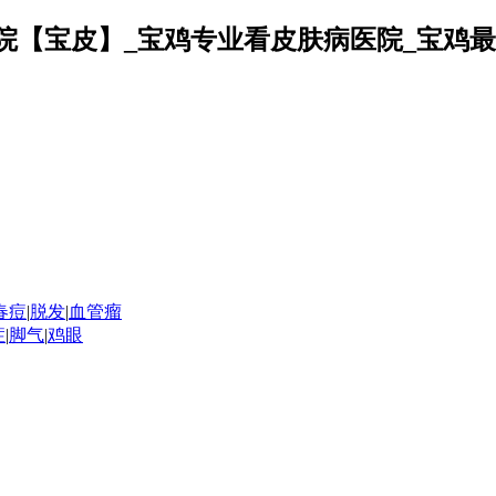
春痘
|
脱发
|
血管瘤
症
|
脚气
|
鸡眼