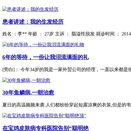
患者讲述：我的生发经历
姓名 ：李** 年龄 ： 27岁 主诉 ： 脂溢性脱发 就诊时间 ： 201
6年的等待，一份让我泪流满面的礼
[旁白]： 今年34岁的我是一家外贸公司的经理，一直以来都是
30年鱼鳞病,一朝治愈
夏日的高温频频来袭.人们都纷纷穿起短露凉爽的衣装,但是的韦
在宝鸡皮肤病专科医院告别“聪明绝