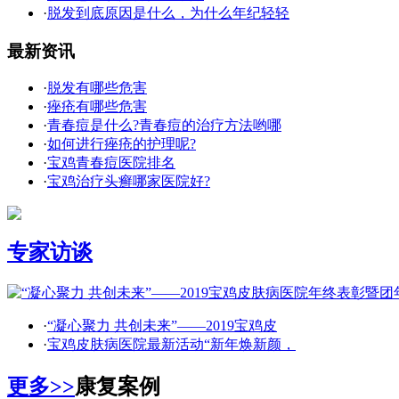
·
脱发到底原因是什么，为什么年纪轻轻
最新资讯
·
脱发有哪些危害
·
痤疮有哪些危害
·
青春痘是什么?青春痘的治疗方法哟哪
·
如何进行痤疮的护理呢?
·
宝鸡青春痘医院排名
·
宝鸡治疗头癣哪家医院好?
专家访谈
·
“凝心聚力 共创未来”——2019宝鸡皮
·
宝鸡皮肤病医院最新活动“新年焕新颜，
更多>>
康复案例