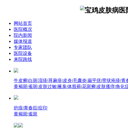
网站首页
医院概况
院内新闻
媒体报道
专家团队
医院设备
来院路线
牛皮癣
|
白斑
|
湿疹
|
荨麻疹
|
皮炎
|
毛囊炎
|
扁平疣
|
带状疱疹
|
青
黄褐斑
|
雀斑
|
皮肤过敏
|
腋臭
|
体股藓
|
花斑癣
|
皮肤瘙痒
|
角化
疤痕
|
青春痘
|
痘印
黄褐斑
|
雀斑