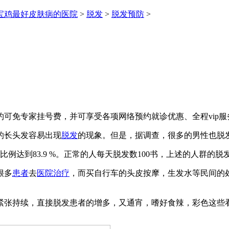
宝鸡最好皮肤病的医院
>
脱发
>
脱发预防
>
可免专家挂号费，并可享受各项网络预约就诊优惠、全程vip服
的长头发容易出现
脱发
的现象。但是，据调查，很多的男性也脱
例达到83.9 %。正常的人每天脱发数100书，上述的人群的脱
很多
患者
去
医院
治疗
，而买自行车的头皮按摩，生发水等民间的处
紧张持续，直接脱发患者的增多，又通宵，嗜好食辣，彩色这些