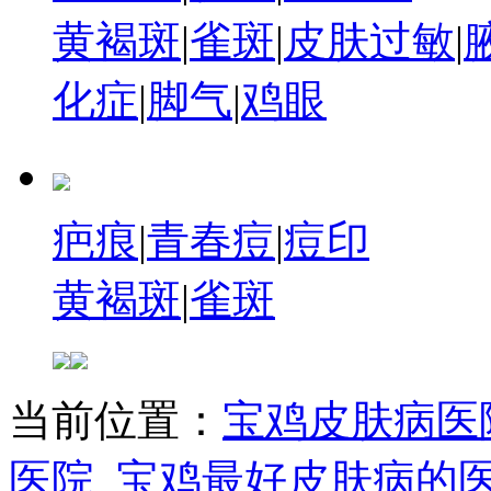
黄褐斑
|
雀斑
|
皮肤过敏
|
化症
|
脚气
|
鸡眼
疤痕
|
青春痘
|
痘印
黄褐斑
|
雀斑
当前位置：
宝鸡皮肤病医
医院_宝鸡最好皮肤病的